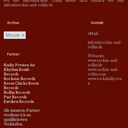
bei uns mitzumachen? Dann melde dich einfach bei uns:
Review: »3-Ton Therapie«
info(at)rockin-and-rollin.de
von Heavy Teddys
Archive
Kontakt
Mit »3-Ton Therapie« haben die
»Heavy Teddys« ein richtig klasse
eMail:
Album rausgeschossen und zeigen,
info(at)rockin-and-
dass sie auch in neuer Formation
rollin.de
mehr als überzeugen und
Partner:
Webseite:
musikalisch auch weiterhin richtig
www.rockin-and-
einen drauf machen können. Eher
Radio Preston Air
rollin.de
Rhythm Bomb
www.rockin-and-
sogar noch eine gewaltige Schippe
Records
rollin.com
drauflegen. Klasse...
Rockstar Records
www.rockabilly.tow
Boom Chicka Boom
n
Records
Rollin Records
CD
Musik
Review
Part Records
Enviken Records
Review: »Devoted To
Rock’n’Roll« von Sandy &
Als Amazon-Partner
verdiene ich an
the Wild Wombats
qualifizierten
Verkäufen.