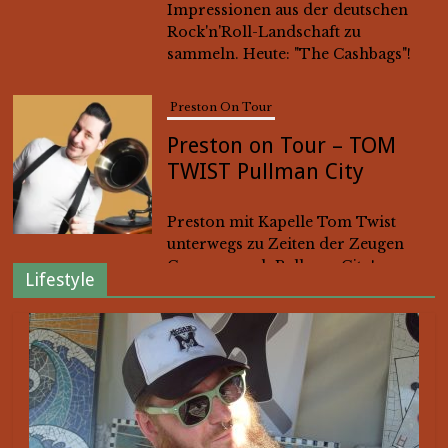
Preston on Tour – TOM
TWIST Pullman City
Preston mit Kapelle Tom Twist
unterwegs zu Zeiten der Zeugen
Coronas nach Pullman City!
Preston On Tour
Preston on Tour – The
Blue Velvets im Tonelli’s
Lifestyle
(Leipzig)
Hier die erste Folge von "Preston
on Tour". Preston führt es dieses
Mal zu den "The Blue Velvets" im
Tonelli's in Leipzig.