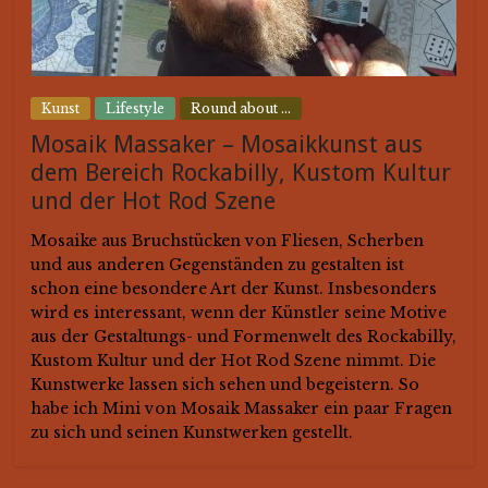
Preston On Tour
Preston on Tour – The
Firebirds & Trouble Ahead
Kunst
Lifestyle
Round about ...
Mosaik Massaker – Mosaikkunst aus
Preston von TOM TWIST begibt
sich auf weite Reisen, um Kollegen
dem Bereich Rockabilly, Kustom Kultur
auf die Finger zu schauen und
und der Hot Rod Szene
Impressionen aus der deutschen
Rock'n'Roll-Landschaft zu
Mosaike aus Bruchstücken von Fliesen, Scherben
sammeln. Heute: "The Firebirds"
und aus anderen Gegenständen zu gestalten ist
und "Trouble Ahead"!
schon eine besondere Art der Kunst. Insbesonders
wird es interessant, wenn der Künstler seine Motive
aus der Gestaltungs- und Formenwelt des Rockabilly,
Preston On Tour
Kustom Kultur und der Hot Rod Szene nimmt. Die
Preston on Tour – The
Kunstwerke lassen sich sehen und begeistern. So
habe ich Mini von Mosaik Massaker ein paar Fragen
Cashbags – Johnny Cash
zu sich und seinen Kunstwerken gestellt.
Tribute