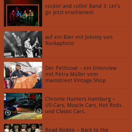
Preston von TOM TWIST begibt
rockin‘ and rollin‘ Band 3: Let’s
sich auf weite Reisen, um Kollegen
go jetzt erschienen!
auf die Finger zu schauen und
Impressionen aus der deutschen
Rock'n'Roll-Landschaft zu
sammeln. Heute: "The Cashbags"!
auf ein Bier mit Johnny von
Rockaphoto
Der Petticoat – ein Interview
mit Petra Müller vom
mainstreet Vintage Shop
Chrome Hunters Hamburg –
US-Cars, Muscle Cars, Hot Rods
und Classic Cars.
Road Rodeo – Back to the