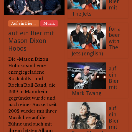
Bier
mit
The Jets
Auf ein Bier ...
Musik
for a
auf ein Bier mit
beer
Mason Dixon
with
The
Hobos
Jets (english)
Die »Mason Dixon
Hobos« sind eine
auf
energiegeladene
ein
Rockabilly- und
Bier
Rock’n’Roll-Band, die
mit
1989 in Mannheim
Mark Twang
gegründet wurde und
nach einer Auszeit seit
auf
2002 wieder mit ihrer
ein
Musik live auf der
Bier
Bühne und auch mit
mit
ihrem letzten Album