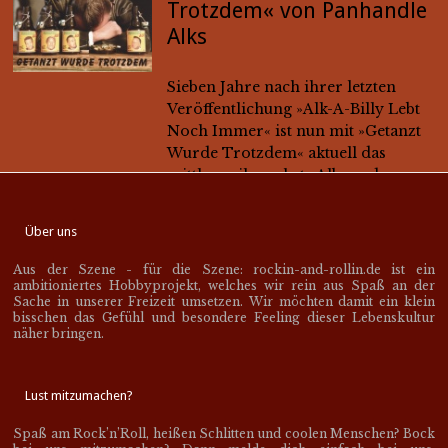
Wurde Trotzdem« aktuell das
mittlerweile sechste Album der
»Panhandle Alks« erschienen,
welches sowohl als CD wie auch als
Vinyl inkl. CD zu kaufen ist. Die
insgesamt...
CD
Musik
Review
Review: »Signature in
Blood« von Rockabilly
Über uns
Mafia
Aus der Szene - für die Szene: rockin-and-rollin.de ist ein
ambitioniertes Hobbyprojekt, welches wir rein aus Spaß an der
Sache in unserer Freizeit umsetzen. Wir möchten damit ein klein
»Signature in Blood« ist ein
bisschen das Gefühl und besondere Feeling dieser Lebenskultur
Hammer Nachfolger des Albums
näher bringen.
»ROW!« und bietet in seiner
Mischung Mafia-Feeling pur!
Lust mitzumachen?
CD
Musik
Review
Spaß am Rock’n’Roll, heißen Schlitten und coolen Menschen? Bock