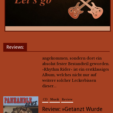
Reviews:
CD
Musik
Review
Review: »Getanzt Wurde
Trotzdem« von Panhandle
Alks
Sieben Jahre nach ihrer letzten
Veröffentlichung »Alk-A-Billy Lebt
Noch Immer« ist nun mit »Getanzt