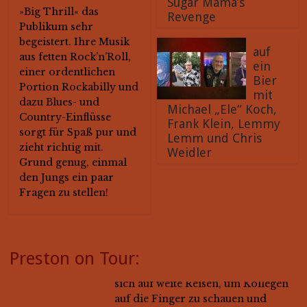
Sugar Mama’s
»Big Thrill« das
Revenge
Publikum sehr
begeistert. Ihre Musik
auf
aus fetten Rock’n’Roll,
ein
einer ordentlichen
Bier
Portion Rockabilly und
mit
dazu Blues- und
Michael „Ele“ Koch,
Country-Einflüsse
Frank Klein, Lemmy
sorgt für Spaß pur und
Lemm und Chris
zieht richtig mit.
Weidler
Grund genug, einmal
den Jungs ein paar
Fragen zu stellen!
Preston on Tour:
Preston On Tour